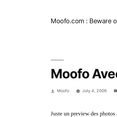
Skip
to
Moofo.com : Beware o
content
Moofo Ave
Posted
Moofo
July 4, 2006
by
Juste un preview des photos 