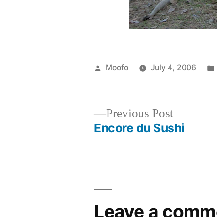
Posted
Moofo
July 4, 2006
by
Previous
Previous Post
post:
Encore du Sushi
Post
navigation
Leave a comm