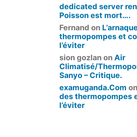
dedicated server ren
Poisson est mort….
Fernand
on
L’arnaqu
thermopompes et c
l’éviter
sion gozlan
on
Air
Climatisé/Thermop
Sanyo – Critique.
examuganda.Com
o
des thermopompes 
l’éviter