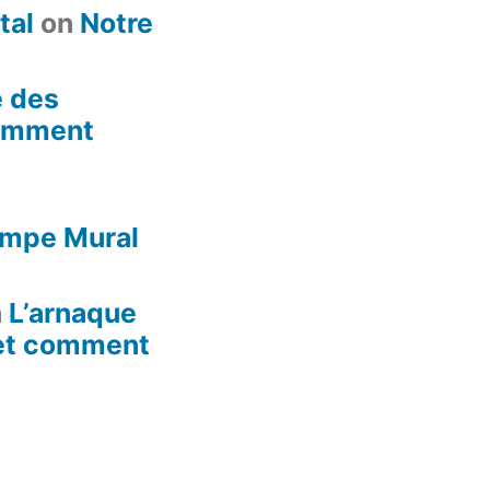
tal
on
Notre
e des
omment
ompe Mural
n
L’arnaque
et comment