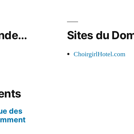
nde...
Sites du Do
ChoirgirlHotel.com
ents
ue des
omment