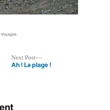
Posted
Voyages
in
Next
Next Post
post:
Ah ! La plage !
ent