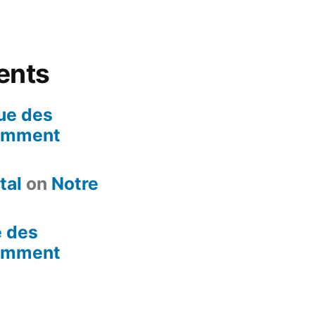
ents
ue des
omment
tal
on
Notre
e des
omment