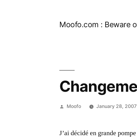
Skip
to
Moofo.com : Beware o
content
Changemen
Posted
Moofo
January 28, 2007
by
J’ai décidé en grande pompe