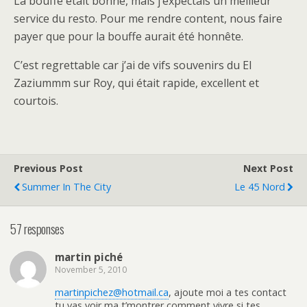
La bouffe était bonne, mais j’expectais un meilleur
service du resto. Pour me rendre content, nous faire
payer que pour la bouffe aurait été honnête.
C’est regrettable car j’ai de vifs souvenirs du El
Zaziummm sur Roy, qui était rapide, excellent et
courtois.
Previous Post
Next Post
Summer In The City
Le 45 Nord
57 responses
martin piché
November 5, 2010
martinpichez@hotmail.ca
, ajoute moi a tes contact
tu vas voir ma t’montrer comment vivre si tes