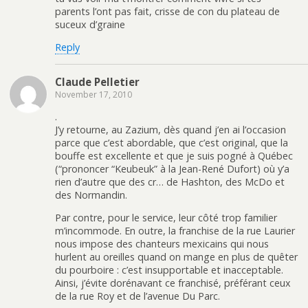
parents l’ont pas fait, crisse de con du plateau de
suceux d’graine
Reply
Claude Pelletier
November 17, 2010
.
J’y retourne, au Zazium, dès quand j’en ai l’occasion
parce que c’est abordable, que c’est original, que la
bouffe est excellente et que je suis pogné à Québec
(“prononcer “Keubeuk” à la Jean-René Dufort) où y’a
rien d’autre que des cr… de Hashton, des McDo et
des Normandin.
Par contre, pour le service, leur côté trop familier
m’incommode. En outre, la franchise de la rue Laurier
nous impose des chanteurs mexicains qui nous
hurlent au oreilles quand on mange en plus de quêter
du pourboire : c’est insupportable et inacceptable.
Ainsi, j’évite dorénavant ce franchisé, préférant ceux
de la rue Roy et de l’avenue Du Parc.