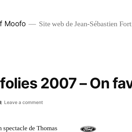
f Moofo
Site web de Jean-Sébastien Fort
olies 2007 – On fav
on
Leave a comment
Les
Francofolies
 un spectacle de Thomas
2007