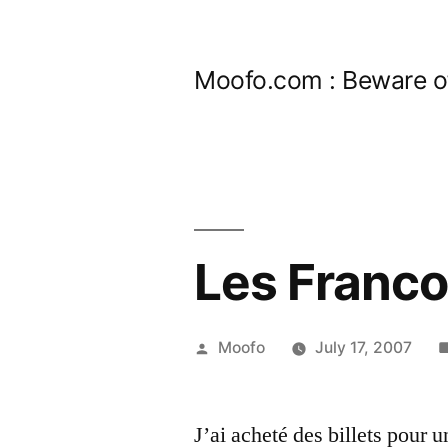
Skip
to
Moofo.com : Beware o
content
Les Francof
Posted
Moofo
July 17, 2007
by
J’ai acheté des billets pour