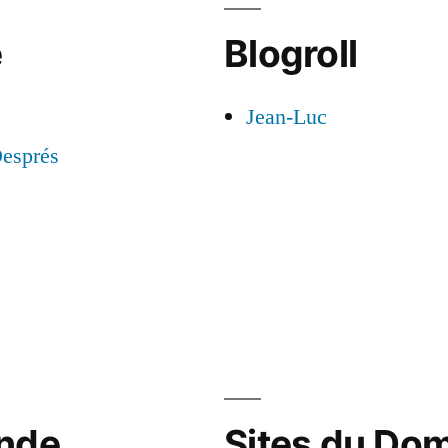
e
Blogroll
Jean-Luc
esprés
nde...
Sites du Do