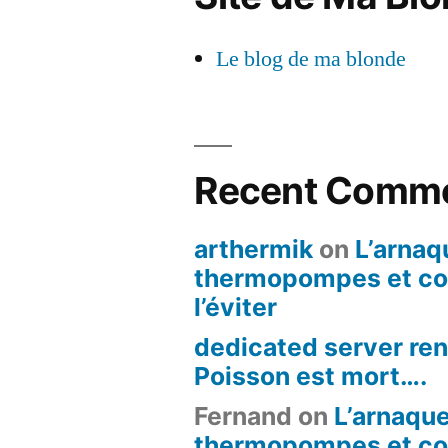
Le blog de ma blonde
Recent Comm
arthermik
on
L’arnaq
thermopompes et c
l’éviter
dedicated server ren
Poisson est mort….
Fernand
on
L’arnaqu
thermopompes et c