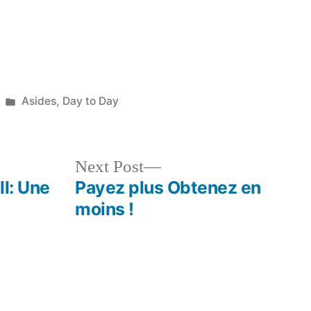
Posted
Asides
,
Day to Day
in
Next
Next Post
post:
ll: Une
Payez plus Obtenez en
moins !