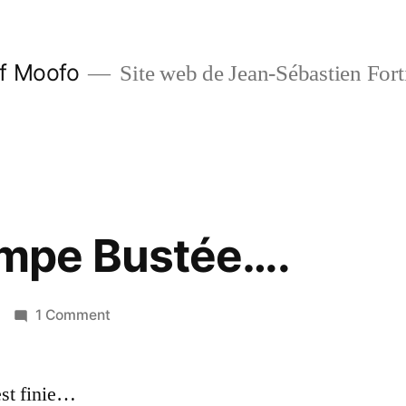
f Moofo
Site web de Jean-Sébastien Fort
mpe Bustée….
on
1 Comment
Thermopompe
Bustée….
est finie…