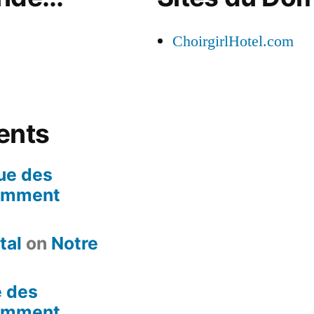
ChoirgirlHotel.com
ents
ue des
omment
tal
on
Notre
e des
omment