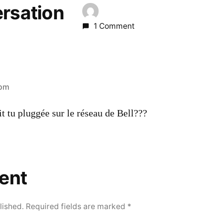
ersation
1 Comment
 pm
it tu pluggée sur le réseau de Bell???
ent
lished.
Required fields are marked
*