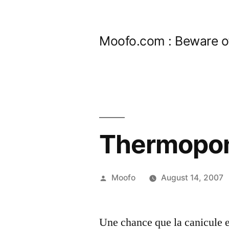
Skip
to
Moofo.com : Beware o
content
Thermopo
Posted
Moofo
August 14, 2007
by
Une chance que la canicule 