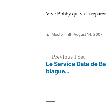
Vive Bobby qui va la réparer
Posted
Moofo
August 14, 2007
by
Previous
Previous Post
post:
Le Service Data de Be
Post
blague…
navigation