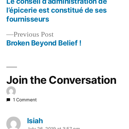
post:
Le conseil d’administration de
Post
l’épicerie est constitué de ses
navigation
fournisseurs
Previous
Previous Post
post:
Broken Beyond Belief !
Join the Conversation
1 Comment
Isiah
July 26, 2019 at 3:57 pm