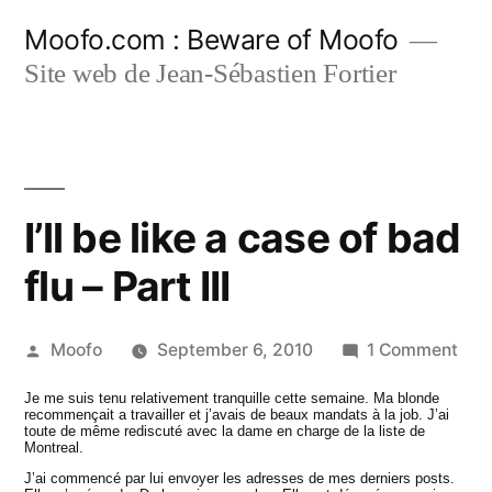
Skip
Moofo.com : Beware of Moofo
to
Site web de Jean-Sébastien Fortier
content
I’ll be like a case of bad
flu – Part III
Posted
on
Moofo
September 6, 2010
1 Comment
by
I’ll
Je me suis tenu relativement tranquille cette semaine. Ma blonde
be
recommençait a travailler et j’avais de beaux mandats à la job. J’ai
toute de même rediscuté avec la dame en charge de la liste de
like
Montreal.
a
J’ai commencé par lui envoyer les adresses de mes derniers posts.