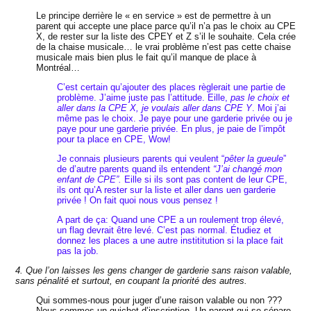
Le principe derrière le « en service » est de permettre à un
parent qui accepte une place parce qu’il n’a pas le choix au CPE
X, de rester sur la liste des CPEY et Z s’il le souhaite. Cela crée
de la chaise musicale… le vrai problème n’est pas cette chaise
musicale mais bien plus le fait qu’il manque de place à
Montréal…
C’est certain qu’ajouter des places règlerait une partie de
problème. J’aime juste pas l’attitude. Eille,
pas le choix et
aller dans la CPE X, je voulais aller dans CPE Y
. Moi j’ai
même pas le choix. Je paye pour une garderie privée ou je
paye pour une garderie privée. En plus, je paie de l’impôt
pour ta place en CPE, Wow!
Je connais plusieurs parents qui veulent “
pêter la gueule
”
de d’autre parents quand ils entendent
“J’ai changé mon
enfant de CPE”.
Eille si ils sont pas content de leur CPE,
ils ont qu’A rester sur la liste et aller dans uen garderie
privée ! On fait quoi nous vous pensez !
A part de ça: Quand une CPE a un roulement trop élevé,
un flag devrait être levé. C’est pas normal. Étudiez et
donnez les places a une autre instititution si la place fait
pas la job.
4. Que l’on laisses les gens changer de garderie sans raison valable,
sans pénalité et surtout, en coupant la priorité des autres.
Qui sommes-nous pour juger d’une raison valable ou non ???
Nous sommes un guichet d’inscription. Un parent qui se sépare,