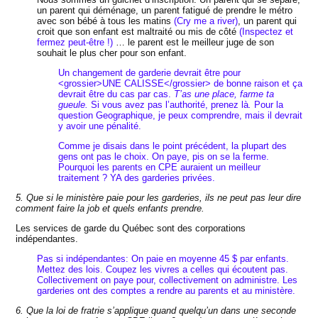
un parent qui déménage, un parent fatigué de prendre le métro
avec son bébé à tous les matins
(Cry me a river)
, un parent qui
croit que son enfant est maltraité ou mis de côté
(Inspectez et
fermez peut-être !)
… le parent est le meilleur juge de son
souhait le plus cher pour son enfant.
Un changement de garderie devrait être pour
<grossier>UNE CALISSE</grossier> de bonne raison et ça
devrait être du cas par cas.
T’as une place, farme ta
gueule.
Si vous avez pas l’authorité, prenez là
.
Pour la
question Geographique, je peux comprendre, mais il devrait
y avoir une pénalité.
Comme je disais dans le point précédent, la plupart des
gens ont pas le choix. On paye, pis on se la ferme.
Pourquoi les parents en CPE auraient un meilleur
traitement ? YA des garderies privées.
5. Que si le ministère paie pour les garderies, ils ne peut pas leur dire
comment faire la job et quels enfants prendre.
Les services de garde du Québec sont des corporations
indépendantes.
Pas si indépendantes: On paie en moyenne 45 $ par enfants.
Mettez des lois. Coupez les vivres a celles qui écoutent pas.
Collectivement on paye pour, collectivement on administre. Les
garderies ont des comptes a rendre au parents et au ministère.
6. Que la loi de fratrie s’applique quand quelqu’un dans une seconde