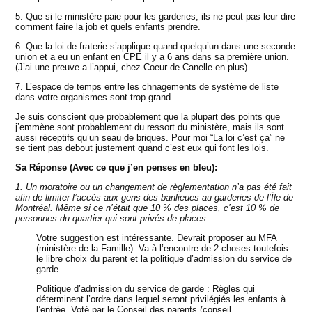
5. Que si le ministère paie pour les garderies, ils ne peut pas leur dire
comment faire la job et quels enfants prendre.
6. Que la loi de fraterie s’applique quand quelqu’un dans une seconde
union et a eu un enfant en CPE il y a 6 ans dans sa première union.
(J’ai une preuve a l’appui, chez Coeur de Canelle en plus)
7. L’espace de temps entre les chnagements de système de liste
dans votre organismes sont trop grand.
Je suis conscient que probablement que la plupart des points que
j’emmène sont probablement du ressort du ministère, mais ils sont
aussi réceptifs qu’un seau de briques. Pour moi “La loi c’est ça” ne
se tient pas debout justement quand c’est eux qui font les lois.
Sa Réponse (Avec ce que j’en penses en bleu):
1. Un moratoire ou un changement de règlementation n’a pas été fait
afin de limiter l’accès aux gens des banlieues au garderies de l’Île de
Montréal. Même si ce n’était que 10 % des places, c’est 10 % de
personnes du quartier qui sont privés de places.
Votre suggestion est intéressante. Devrait proposer au MFA
(ministère de la Famille). Va à l’encontre de 2 choses toutefois :
le libre choix du parent et la politique d’admission du service de
garde.
Politique d’admission du service de garde : Règles qui
déterminent l’ordre dans lequel seront privilégiés les enfants à
l’entrée. Voté par le Conseil des parents (conseil