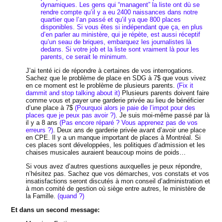
dynamiques. Les gens qui “managent” la liste ont dù se
rendre compte qu’il y a eu 2400 naissances dans notre
quartier que l’an passé et qu’il ya que 800 places
disponibles. Si vous êtes si indépendant que ça, en plus
d’en parler au ministère, qui je répète, est aussi réceptif
qu’un seau de briques, embarquez les journalistes là
dedans. Si votre job et la liste sont vraiment là pour les
parents, ce serait le minimum.
J’ai tenté ici de répondre à certaines de vos interrogations.
Sachez que le problème de place en SDG à 7$ que vous vivez
en ce moment est le problème de plusieurs parents.
(Fix it
dammit and stop talking about it)
Plusieurs parents doivent faire
comme vous et payer une garderie privée au lieu de bénéficier
d’une place à 7$
(Pourquoi alors je paie de l’impot pour des
places que je peux pas avoir ?)
. Je suis moi-même passé par là
il y a 8 ans
(Pas encore réparé ? Vous apprenez pas de vos
erreurs ?)
. Deux ans de garderie privée avant d’avoir une place
en CPE. Il y a un manque important de places à Montréal. Si
ces places sont développées, les politiques d’admission et les
chaises musicales auraient beaucoup moins de poids…
Si vous avez d’autres questions auxquelles je peux répondre,
n’hésitez pas. Sachez que vos démarches, vos constats et vos
insatisfactions seront discutés à mon conseil d’administration et
à mon comité de gestion où siège entre autres, le ministère de
la Famille.
(quand ?)
Et dans un second message: