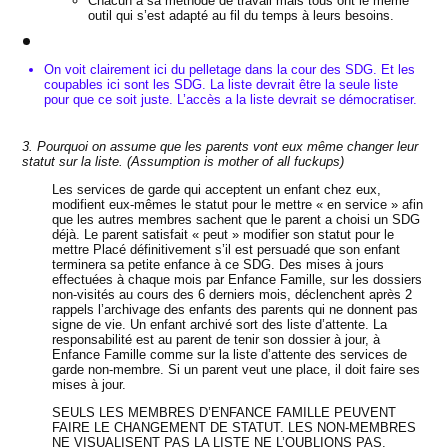
Chacun a sa méthode de travail mais tous ont le même
outil qui s’est adapté au fil du temps à leurs besoins.
On voit clairement ici du pelletage dans la cour des SDG. Et les
coupables ici sont les SDG. La liste devrait être la seule liste
pour que ce soit juste. L’accès a la liste devrait se démocratiser.
3. Pourquoi on assume que les parents vont eux même changer leur
statut sur la liste. (Assumption is mother of all fuckups)
Les services de garde qui acceptent un enfant chez eux,
modifient eux-mêmes le statut pour le mettre « en service » afin
que les autres membres sachent que le parent a choisi un SDG
déjà. Le parent satisfait « peut » modifier son statut pour le
mettre Placé définitivement s’il est persuadé que son enfant
terminera sa petite enfance à ce SDG. Des mises à jours
effectuées à chaque mois par Enfance Famille, sur les dossiers
non-visités au cours des 6 derniers mois, déclenchent après 2
rappels l’archivage des enfants des parents qui ne donnent pas
signe de vie. Un enfant archivé sort des liste d’attente. La
responsabilité est au parent de tenir son dossier à jour, à
Enfance Famille comme sur la liste d’attente des services de
garde non-membre. Si un parent veut une place, il doit faire ses
mises à jour.
SEULS LES MEMBRES D’ENFANCE FAMILLE PEUVENT
FAIRE LE CHANGEMENT DE STATUT. LES NON-MEMBRES
NE VISUALISENT PAS LA LISTE NE L’OUBLIONS PAS.