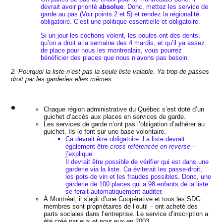
devrait avoir priorité
absolue
. Donc, mettez les service de
garde au pas (Voir points 2 et 5) et rendez la régionalité
obligatoire. C’est une politique essentielle et obligatoire.
Si un jour les cochons volent, les poules ont des dents,
qu’on a droit a la semaine des 4 mardis, et qu’il ya assez
de place pour nous les montrealais, vous pourrez
bénéficier des places que nous n’avons pas besoin.
2. Pourquoi la liste n’est pas la seule liste valable. Ya trop de passes
droit par les garderies elles mêmes.
Chaque région administrative du Québec s’est doté d’un
guichet d’accès aux places en services de garde.
Les services de garde n’ont pas l’obligation d’adhérer au
guichet. Ils le font sur une base volontaire.
Ca devrait être obligatoire. La liste devrait
également être
cross reférencée en reverse
–
j’explique:
Il devrait être possible de vérifier qui est dans une
garderie via la liste. Ca éviterait les passe-droit,
les pots-de vin et les fraudes possibles. Donc, une
garderie de 100 places qui a 98 enfants de la liste
se ferait automatiquement auditer.
À Montréal, il s’agit d’une Coopérative et tous les SDG
membres sont propriétaires de l’outil – ont acheté des
parts sociales dans l’entreprise. Le service d’inscription a
été créé par eux et pour eux en 2003.