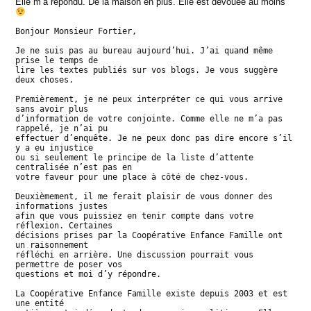
Elle m’a répondu. De la maison en plus. Elle est dévouée au moins
cas
of
Bonjour Monsieur Fortier,
bad
Je ne suis pas au bureau aujourd’hui. J’ai quand même
prise le temps de
flu
lire les textes publiés sur vos blogs. Je vous suggère
deux choses.
–
Premièrement, je ne peux interpréter ce qui vous arrive
Part
sans avoir plus
d’information de votre conjointe. Comme elle ne m’a pas
III
rappelé, je n’ai pu
effectuer d’enquête. Je ne peux donc pas dire encore s’il
y a eu injustice
ou si seulement le principe de la liste d’attente
centralisée n’est pas en
votre faveur pour une place à côté de chez-vous.
Deuxièmement, il me ferait plaisir de vous donner des
informations justes
afin que vous puissiez en tenir compte dans votre
réflexion. Certaines
décisions prises par la Coopérative Enfance Famille ont
un raisonnement
réfléchi en arrière. Une discussion pourrait vous
permettre de poser vos
questions et moi d’y répondre.
La Coopérative Enfance Famille existe depuis 2003 et est
une entité