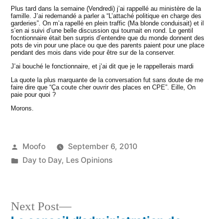
Plus tard dans la semaine (Vendredi) j’ai rappellé au ministère de la
famille. J’ai redemandé a parler a “L’attaché politique en charge des
garderies”. On m’a rapellé en plein traffic (Ma blonde conduisait) et il
s’en ai suivi d’une belle discussion qui tournait en rond. Le gentil
focntionnaire était ben surpris d’entendre que du monde donnent des
pots de vin pour une place ou que des parents paient pour une place
pendant des mois dans vide pour être sur de la conserver.
J’ai bouché le fonctionnaire, et j’ai dit que je le rappellerais mardi
La quote la plus marquante de la conversation fut sans doute de me
faire dire que “Ça coute cher ouvrir des places en CPE”. Eille, On
paie pour quoi ?
Morons.
Posted
Moofo
September 6, 2010
by
Posted
Day to Day
,
Les Opinions
in
Next
Next Post